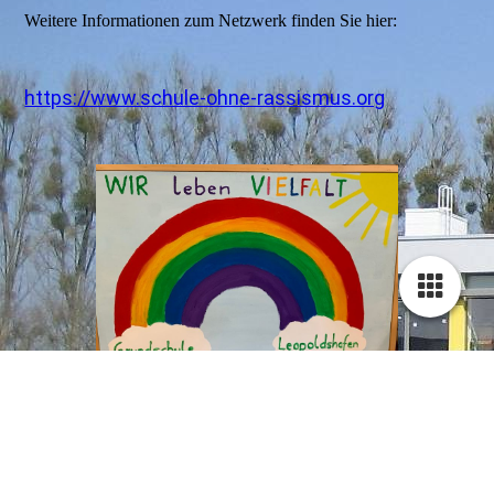
Weitere Informationen zum Netzwerk finden Sie hier:
https://www.schule-ohne-rassismus.org