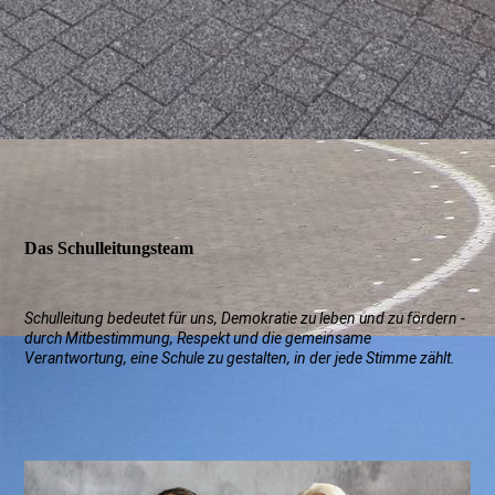
Das Schulleitungsteam
Schulleitung bedeutet für uns, Demokratie zu leben und zu fördern -
durch Mitbestimmung, Respekt und die gemeinsame
Verantwortung, eine Schule zu gestalten, in der jede Stimme zählt.